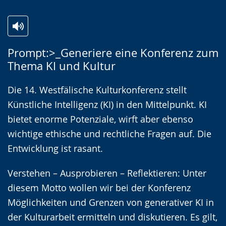
Zur
Aktiviere
Ein
Prompt:>_Generiere eine Konferenz zum
Leichten
Audio-
Video
Thema KI und Kultur
Sprache
Unterstützung.
in
wechseln.
Deutscher
Die 14. Westfälische Kulturkonferenz stellt
Gebärdensprache
Künstliche Intelligenz (KI) in den Mittelpunkt. KI
wird
bietet enorme Potenziale, wirft aber ebenso
angezeigt.
wichtige ethische und rechtliche Fragen auf. Die
Entwicklung ist rasant.
Verstehen – Ausprobieren – Reflektieren: Unter
diesem Motto wollen wir bei der Konferenz
Möglichkeiten und Grenzen von generativer KI in
der Kulturarbeit ermitteln und diskutieren. Es gilt,