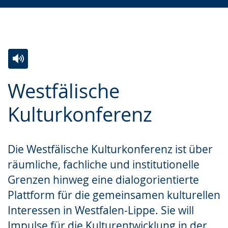
Zur
Aktiviere
Ein
Westfälische
Leichten
Audio-
Video
Sprache
Unterstützung.
in
Kulturkonferenz
wechseln.
Deutscher
Gebärdensprache
Die Westfälische Kulturkonferenz ist über
wird
räumliche, fachliche und institutionelle
angezeigt.
Grenzen hinweg eine dialogorientierte
Plattform für die gemeinsamen kulturellen
Interessen in Westfalen-Lippe. Sie will
Impulse für die Kulturentwicklung in der