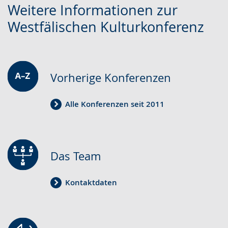
Weitere Informationen zur
Leichten
Audio-
Video
Westfälischen Kulturkonferenz
Sprache
Unterstützung.
in
wechseln.
Deutscher
Gebärdensprache
wird
Vorherige Konferenzen
angezeigt.
Alle Konferenzen seit 2011
Das Team
Kontaktdaten