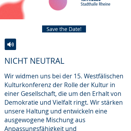
Save the Date!
Zur
Aktiviere
Ein
NICHT NEUTRAL
Leichten
Audio-
Video
Sprache
Unterstützung.
in
Wir widmen uns bei der 15. Westfälischen
wechseln.
Deutscher
Kulturkonferenz der Rolle der Kultur in
Gebärdensprache
einer Gesellschaft, die um den Erhalt von
wird
Demokratie und Vielfalt ringt. Wir stärken
angezeigt.
unsere Haltung und entwickeln eine
ausgewogene Mischung aus
Anpassungsfähigkeit und