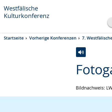
Westfälische
Kulturkonferenz
Transkript anzeigen
Startseite
Vorherige Konferenzen
7. Westfälisch
Abspielen
Pausieren
Zur
Aktiviere
Ein
Fotog
Leichten
Audio-
Video
Sprache
Unterstützung.
in
wechseln.
Deutscher
Bildnachweis: LW
Gebärdensprach
wird
angezeigt.