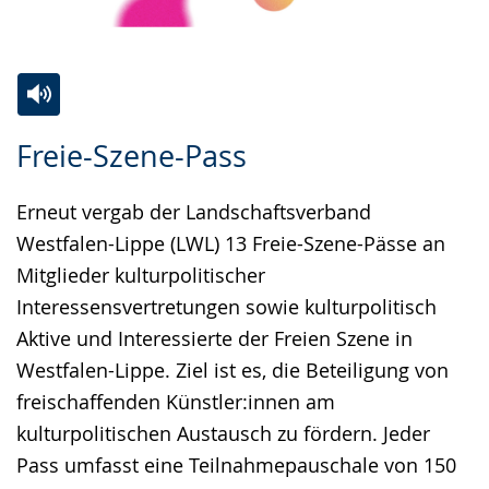
Zur
Aktiviere
Ein
Freie-Szene-Pass
Leichten
Audio-
Video
Sprache
Unterstützung.
in
Erneut vergab der Landschaftsverband
wechseln.
Deutscher
Westfalen-Lippe (LWL) 13 Freie-Szene-Pässe an
Gebärdensprache
Mitglieder kulturpolitischer
wird
Interessensvertretungen sowie kulturpolitisch
angezeigt.
Aktive und Interessierte der Freien Szene in
Westfalen-Lippe. Ziel ist es, die Beteiligung von
freischaffenden Künstler:innen am
kulturpolitischen Austausch zu fördern. Jeder
Pass umfasst eine Teilnahmepauschale von 150