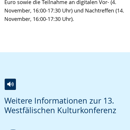
Euro sowie die Teilnahme an digitalen Vor- (4.
November, 16:00-17:30 Uhr) und Nachtreffen (14.
November, 16:00-17:30 Uhr).
Zur
Aktiviere
Ein
Weitere Informationen zur 13.
Leichten
Audio-
Video
Westfälischen Kulturkonferenz
Sprache
Unterstützung.
in
wechseln.
Deutscher
Gebärdensprache