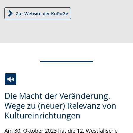
wird
angezeigt.
Zur Website der KuPoGe
Zur
Aktiviere
Ein
Die Macht der Veränderung.
Leichten
Audio-
Video
Wege zu (neuer) Relevanz von
Sprache
Unterstützung.
in
Kultureinrichtungen
wechseln.
Deutscher
Gebärdensprache
Am 30. Oktober 2023 hat die 12. Westfälische
wird