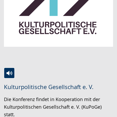
Zur
Aktiviere
Ein
Kulturpolitische Gesellschaft e. V.
Leichten
Audio-
Video
Sprache
Unterstützung.
in
Die Konferenz findet in Kooperation mit der
wechseln.
Deutscher
Kulturpolitischen Gesellschaft e. V. (KuPoGe)
Gebärdensprache
statt.