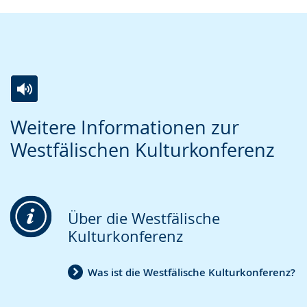
Zur
Aktiviere
Ein
Weitere Informationen zur
Leichten
Audio-
Video
Westfälischen Kulturkonferenz
Sprache
Unterstützung.
in
wechseln.
Deutscher
Gebärdensprache
wird
Über die Westfälische
angezeigt.
Kulturkonferenz
Was ist die Westfälische Kulturkonferenz?