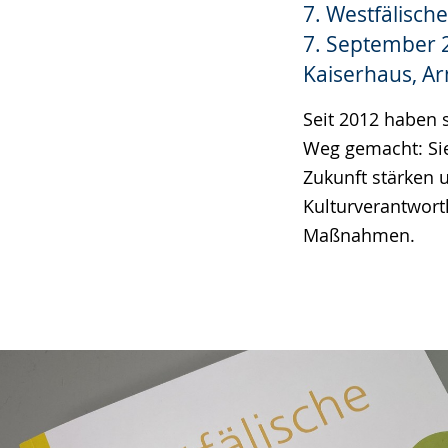
7. Westfälisch
wechseln.
Deutscher
Gebärdensprach
7. September 
wird
Kaiserhaus, A
angezeigt.
Seit 2012 haben 
Weg gemacht: Sie
Zukunft stärken 
Kulturverantwortl
Maßnahmen.