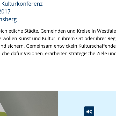
e Kulturkonferenz
e
2017
rnsberg
sich etliche Städte, Gemeinden und Kreise in Westfal
 wollen Kunst und Kultur in ihrem Ort oder ihrer Regi
und sichern. Gemeinsam entwickeln Kulturschaffend
iche dafür Visionen, erarbeiten strategische Ziele un