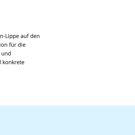
en-Lippe auf den
on für die
e und
d konkrete