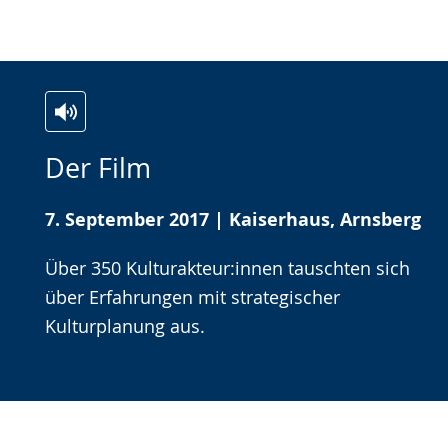
Zur
Aktiviere
Ein
Der Film
Leichten
Audio-
Video
Sprache
Unterstützung.
in
7. September 2017 | Kaiserhaus, Arnsberg
wechseln.
Deutscher
Gebärdensprache
Über 350 Kulturakteur:innen tauschten sich
wird
über Erfahrungen mit strategischer
angezeigt.
Kulturplanung aus.