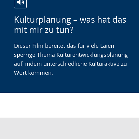
Zur
Aktiviere
Ein
Kulturplanung – was hat das
Leichten
Audio-
Video
mit mir zu tun?
Sprache
Unterstützung.
in
wechseln.
Deutscher
Dieser Film bereitet das für viele Laien
Gebärdensprache
sperrige Thema Kulturentwicklungsplanung
wird
auf, indem unterschiedliche Kulturaktive zu
angezeigt.
Wort kommen.