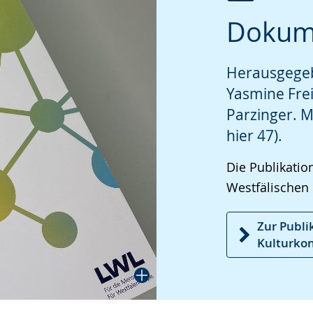
Zur
Aktiviere
Ein
Dokum
Leichten
Audio-
Video
Sprache
Unterstützung.
in
Herausgegeb
wechseln.
Deutscher
Gebärdenspra
Yasmine Fre
wird
Parzinger. M
angezeigt.
hier 47).
Die Publikatio
Westfälischen 
Zur Publi
Kulturkon