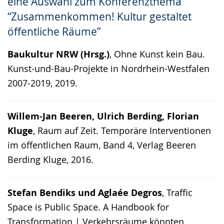
eine Auswahl zum Konferenzthema
Gebärdensprache
“Zusammenkommen! Kultur gestaltet
wird
öffentliche Räume”
angezeigt.
Baukultur NRW (Hrsg.)
, Ohne Kunst kein Bau.
Kunst-und-Bau-Projekte in Nordrhein-Westfalen
2007-2019, 2019.
Willem-Jan Beeren, Ulrich Berding, Florian
Kluge
, Raum auf Zeit. Temporäre Interventionen
im öffentlichen Raum, Band 4, Verlag Beeren
Berding Kluge, 2016.
Stefan Bendiks und Aglaée Degros
, Traffic
Space is Public Space. A Handbook for
Transformation | Verkehrsräume könnten