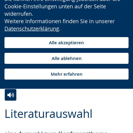
Cookie-Einstellungen unten auf der Seite
widerrufen.
Weitere Informationen finden Sie in unserer
Datenschutzerklärung
.
Alle akzeptieren
Alle ablehnen
Mehr erfahren
Zur
Aktiviere
Ein
Literaturauswahl
Leichten
Audio-
Video
Sprache
Unterstützung.
in
wechseln.
Deutscher