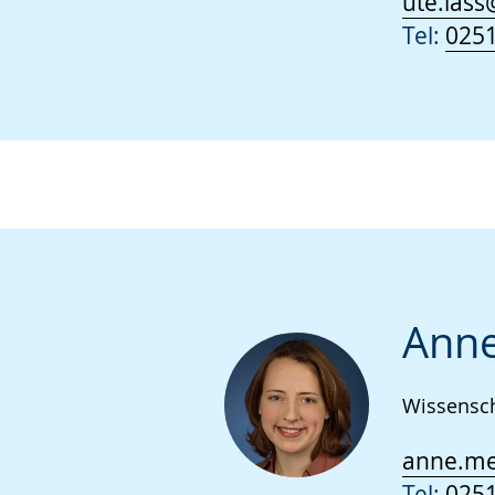
ute.lass
Tel:
0251
Anne
Wissensch
anne.me
Tel:
0251