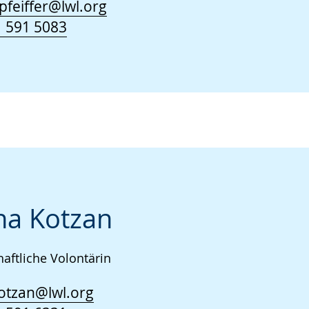
feiffer@lwl.org
 591 5083
a Kotzan
aftliche Volontärin
otzan@lwl.org