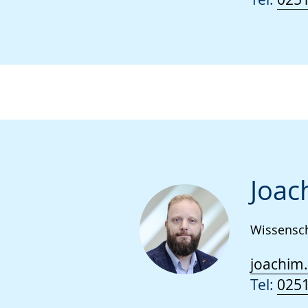
Joac
Wissensch
joachim
Tel:
0251