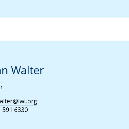
an Walter
er
alter@lwl.org
 591 6330