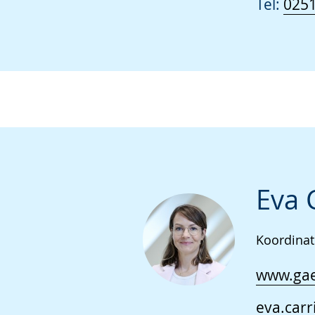
Tel:
0251
Eva 
Koordinat
www.gae
eva.carr