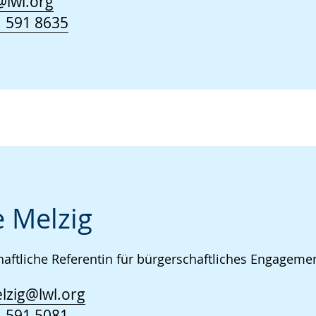
@lwl.org
 591 8635
 Melzig
aftliche Referentin für bürgerschaftliches Engagemen
lzig@lwl.org
 591 5081