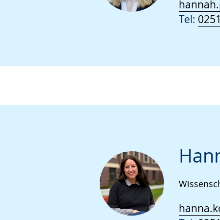
hannah.p
Tel:
0251
Hann
Wissensch
hanna.k