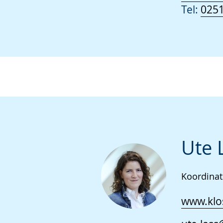
Tel:
0251
Ute 
Koordinat
www.klos