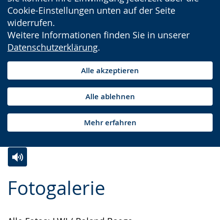
Cookie-Einstellungen unten auf der Seite
widerrufen.
Weitere Informationen finden Sie in unserer
Datenschutzerklärung
.
Alle akzeptieren
Alle ablehnen
Mehr erfahren
Zur
Aktiviere
Ein
Fotogalerie
Leichten
Audio-
Video
Sprache
Unterstützung.
in
wechseln.
Deutscher