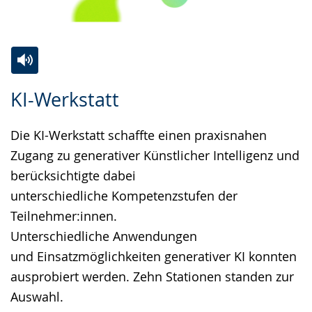
Zur
Aktiviere
Ein
KI-Werkstatt
Leichten
Audio-
Video
Sprache
Unterstützung.
in
Die KI-Werkstatt schaffte einen praxisnahen
wechseln.
Deutscher
Zugang zu generativer Künstlicher Intelligenz und
Gebärdensprache
berücksichtigte dabei
wird
unterschiedliche Kompetenzstufen der
angezeigt.
Teilnehmer:innen.
Unterschiedliche Anwendungen
und Einsatzmöglichkeiten generativer KI konnten
ausprobiert werden. Zehn Stationen standen zur
Auswahl.