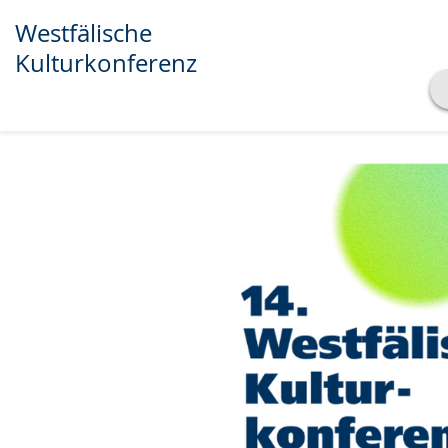
Westfälische
Kulturkonferenz
Transkript anzeigen
Abspielen
Pausieren