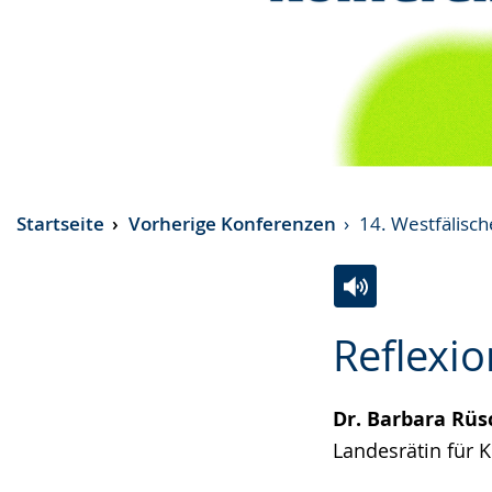
Startseite
Vorherige Konferenzen
14. Westfälisc
Zur
Aktiviere
Ein
Reflexio
Leichten
Audio-
Video
Sprache
Unterstützung.
in
wechseln.
Deutscher
Dr. Barbara Rüs
Gebärdensprach
Landesrätin für 
wird