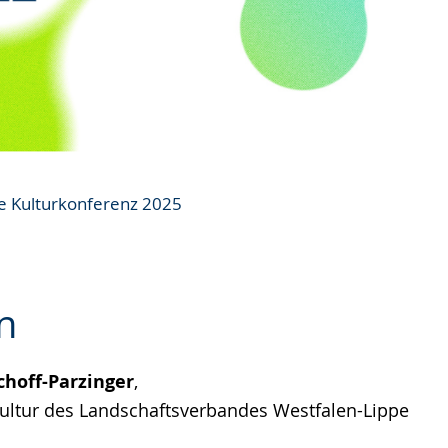
he Kulturkonferenz 2025
n
choff-Parzinger
,
e
Kultur des Landschaftsverbandes Westfalen-Lippe