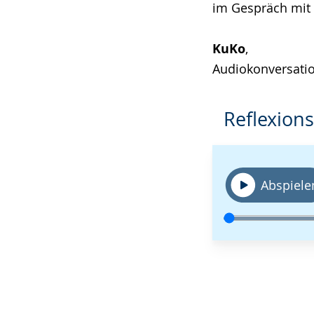
im Gespräch mit .
angezeigt.
KuKo
,
Audiokonversatio
Reflexion