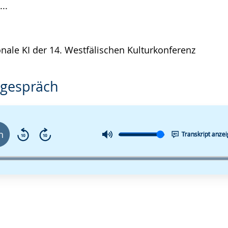
..
nale KI der 14. Westfälischen Kulturkonferenz
sgespräch